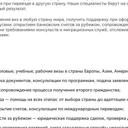
 при переезде в другую страну. Наши специалисты берут на 
й результат.
мление виз в любую страну мира, получить поддержку при оф
угами: открытием банковских счетов за рубежом, сопровожд
ми требованиями консульств и миграционных служб, отслежив
чаям.
ловые, учебные, рабочие визы в страны Европы, Азии, Амери
 документов, консультации по программам, подача заявлен
опровождение процесса получения второго гражданства;
 — помощь на всех этапах: от выбора страны до адаптации 
крытие счетов, консультации по международным переводам;
ти за рубежом — юридическая поддержка сделок, проверка 
в проведении платежей, когда стандартные способы недосту