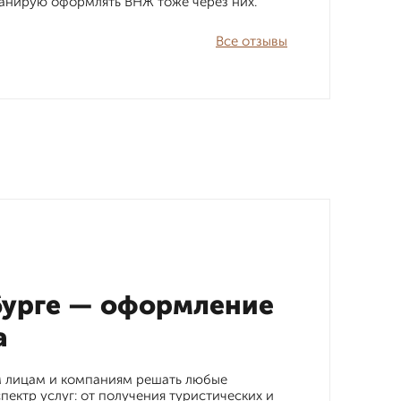
планирую оформлять ВНЖ тоже через них.
Все отзывы
нбурге — оформление
а
ым лицам и компаниям решать любые
ектр услуг: от получения туристических и