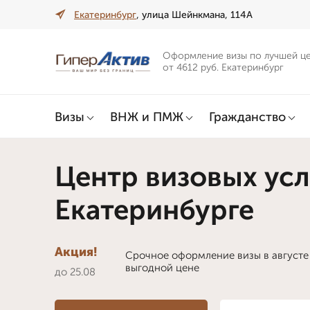
Екатеринбург
, улица Шейнкмана, 114А
Оформление визы по лучшей ц
от 4612 руб. Екатеринбург
Визы
ВНЖ и ПМЖ
Гражданство
Центр визовых усл
Екатеринбурге
Акция!
Срочное оформление визы в августе
выгодной цене
до 25.08